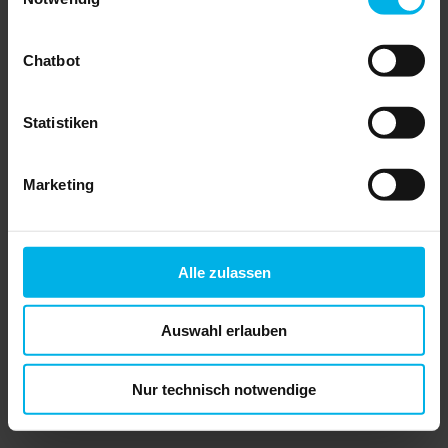
übersichtliche und kompakte
Zusammenstellung aller relevanten
Informationen zu potenziellen Mietern
–
alles in einem einzigen Dokument
.
Chatbot
Diese digitale Lösung schafft
Transparenz und Zeitersparnis
und
erleichtert die Auswahl des passenden
Mieters.
Statistiken
Die MieterMappe enthält alle wichtigen
Unterlagen, darunter die digitale
Mieterselbstauskunft,
Marketing
Einkommensnachweise,
Mietzahlungsbestätigungen und eine
Bonitätsauskunft. So können
Mietinteressenten ihre finanzielle
Zuverlässigkeit einfach belegen, während
Vermieter eine fundierte
Alle zulassen
Entscheidungsgrundlage erhalten.
Übrigens:
Hier finden Sie eine kurze
Video-Erklärung zu diesem Angebot.
Auswahl erlauben
» Muster
Nur technisch notwendige
Mieter gut ausgewählt – Laden