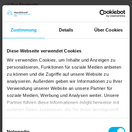
Zustimmung
Details
Über Cookies
Diese Webseite verwendet Cookies
Wir verwenden Cookies, um Inhalte und Anzeigen zu
personalisieren, Funktionen für soziale Medien anbieten
zu können und die Zugriffe auf unsere Website zu
analysieren. Außerdem geben wir Informationen zu Ihrer
Verwendung unserer Website an unsere Partner für
Maximale Sicherheit bei der Vermietung –
mit der digitalen MieterMappe
soziale Medien, Werbung und Analysen weiter. Unsere
Partner führen diese Informationen möglicherweise mit
Mieterauswahl optimieren mit
der digitalen MieterMappe von
weiteren Daten zusammen, die Sie ihnen bereitgestellt
Haus & Grund!
haben oder die sie im Rahmen Ihrer Nutzung der Dienste
Mit der
MieterMappe
von Haus &
gesammelt haben.
Einwilligungsauswahl
Grund erhalten Vermieter eine
Notwendig